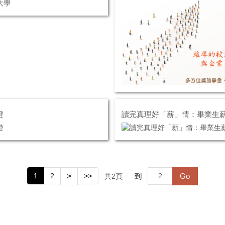
證
讀完真理好「薪」情：畢業生薪
1
2
>
>>
Go
共
2
頁
到