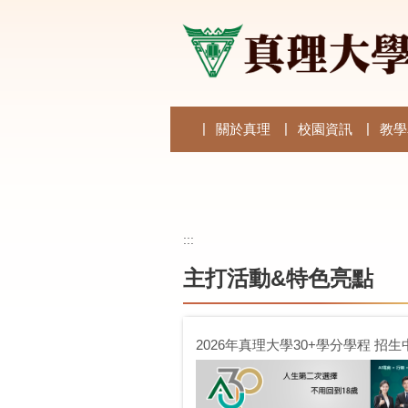
跳
到
主
要
內
容
區
關於真理
校園資訊
教學
:::
主打活動&特色亮點
2026年真理大學30+學分學程 招生