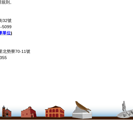
用規則。
街32號
-5099
學單位
)
里北勢寮70-11號
355