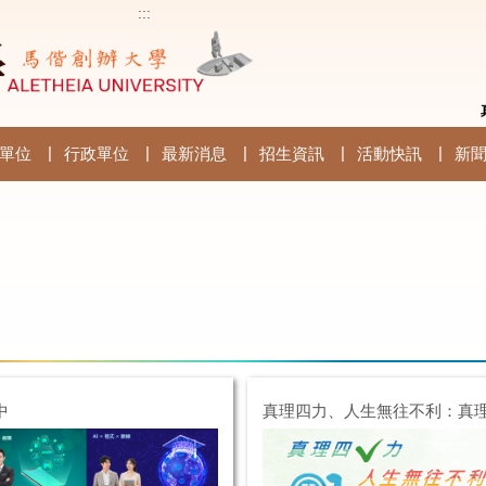
:::
單位
行政單位
最新消息
招生資訊
活動快訊
新
中
真理四力、人生無往不利：真