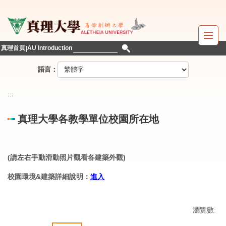
跳
到
主
要
真理首頁
AU Introduction
內
容
語言：
區
:::
真理大學各教學單位校園所在地
(請左右手動滑動照片觀看各建築外觀)
校園環境&建築詳細說明：
進入
瀏覽數: