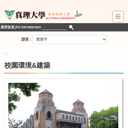
跳
到
主
要
真理首頁
AU Introduction
內
容
語言：
區
:::
校園環境&建築