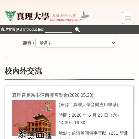
跳
到
主
要
真理首頁
AU Introduction
內
容
語言：
區
:::
校內外交流
真理音應系樂滿西樓音樂會(2026.05.23)
(來源：真理大學音樂應用學系)
時間：2026 年 5 月 23 日（六）
14:30－16:30
地點：前清英國領事官邸（251 新北