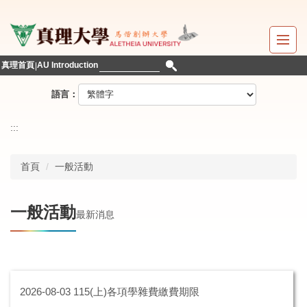
跳
到
主
要
真理首頁
AU Introduction
內
容
語言：
區
:::
首頁
一般活動
一般活動
最新消息
2026-08-03
115(上)各項學雜費繳費期限